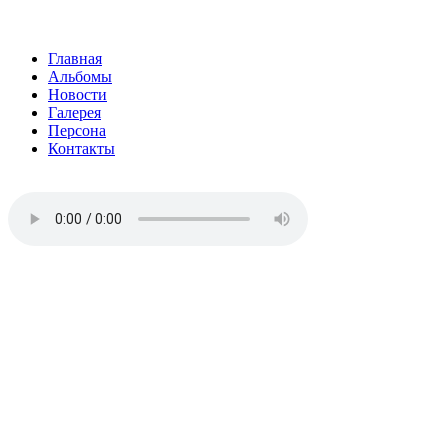
Главная
Альбомы
Новости
Галерея
Персона
Контакты
ДОРОГИЕ БРАТЬЯ И СЕСТРЫ!
ПРОСЬБА ОКАЗАТЬ ПОСИЛЬНУЮ
ПОМОЩЬ НА ЗАПИСЬ НОВОГО
АЛЬБОМА И КОНЦЕРТНОЕ
ОБОРУДОВАНИЕ:
(минимальный мобильный комплект аппаратуры,